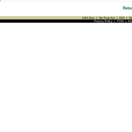
Retu
USA Gov
|
No Fear Act
|
DOI
|
Di
Privacy Policy
|
FOIA
|
Ki