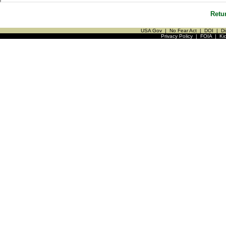
Retu
USA Gov
|
No Fear Act
|
DOI
|
Di
Privacy Policy
|
FOIA
|
Ki