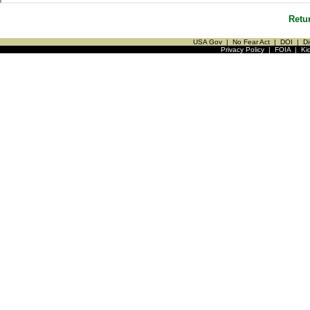
Retu
USA Gov
|
No Fear Act
|
DOI
|
Di
Privacy Policy
|
FOIA
|
Ki