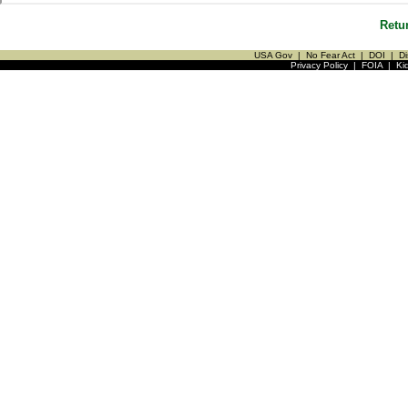
Retu
USA Gov
|
No Fear Act
|
DOI
|
Di
Privacy Policy
|
FOIA
|
Ki