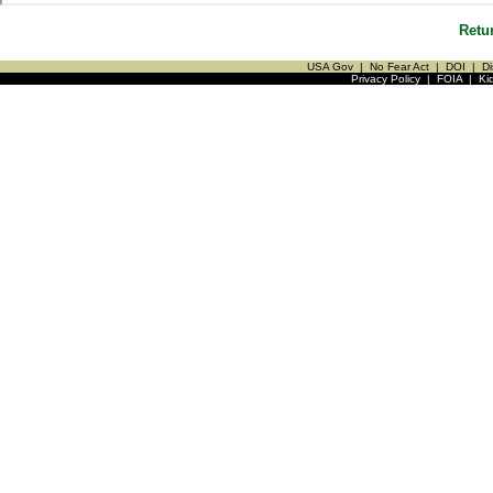
Retu
USA Gov
|
No Fear Act
|
DOI
|
Di
Privacy Policy
|
FOIA
|
Ki