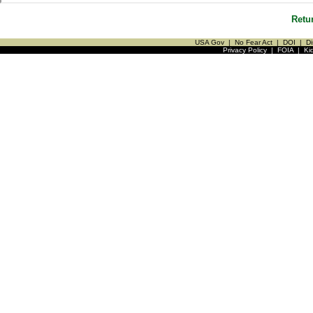
Retu
USA Gov
|
No Fear Act
|
DOI
|
Di
Privacy Policy
|
FOIA
|
Ki