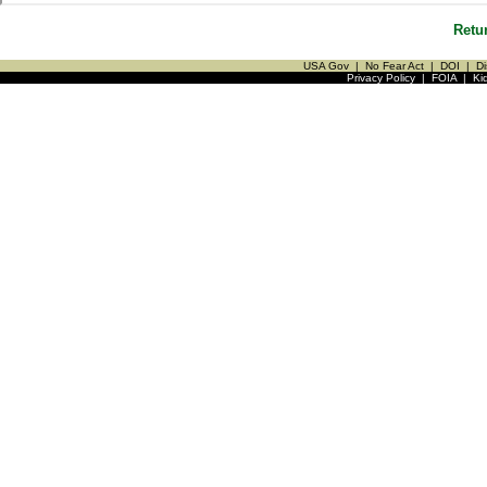
Retu
USA Gov
|
No Fear Act
|
DOI
|
Di
Privacy Policy
|
FOIA
|
Ki