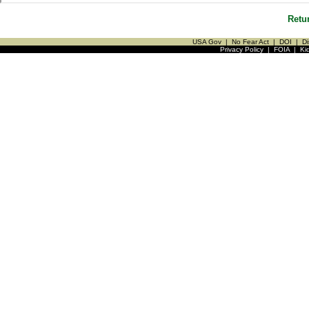
Retu
USA Gov
|
No Fear Act
|
DOI
|
Di
Privacy Policy
|
FOIA
|
Ki