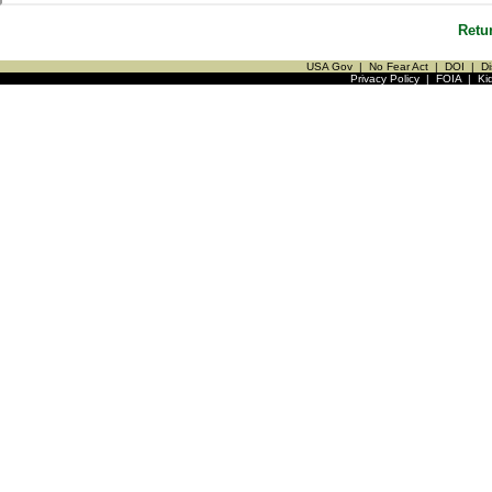
Retu
USA Gov
|
No Fear Act
|
DOI
|
Di
Privacy Policy
|
FOIA
|
Ki