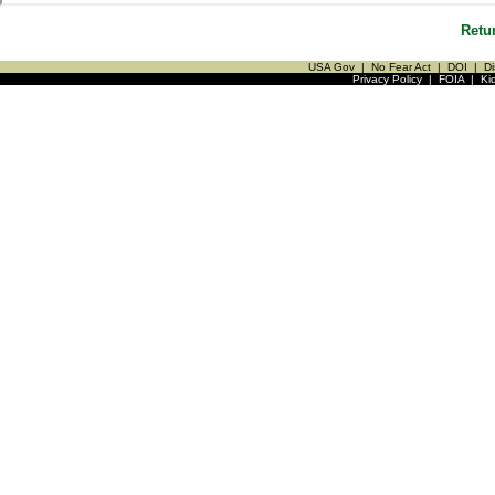
Retu
USA Gov
|
No Fear Act
|
DOI
|
Di
Privacy Policy
|
FOIA
|
Ki