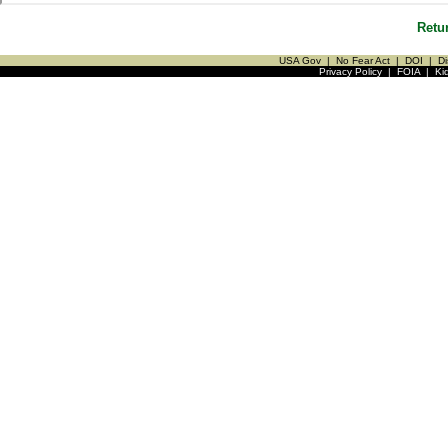
Retu
USA Gov
|
No Fear Act
|
DOI
|
Di
Privacy Policy
|
FOIA
|
Ki