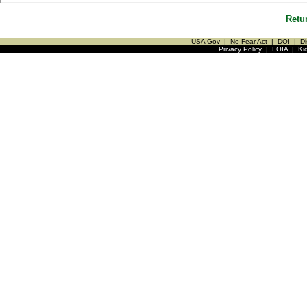
Retu
USA Gov
|
No Fear Act
|
DOI
|
Di
Privacy Policy
|
FOIA
|
Ki