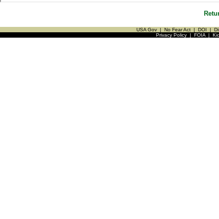
Retu
USA Gov
|
No Fear Act
|
DOI
|
Di
Privacy Policy
|
FOIA
|
Ki