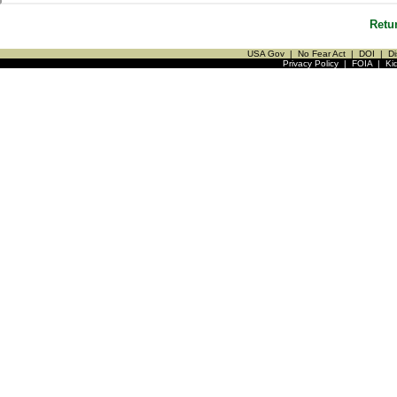
Retu
USA Gov
|
No Fear Act
|
DOI
|
Di
Privacy Policy
|
FOIA
|
Ki