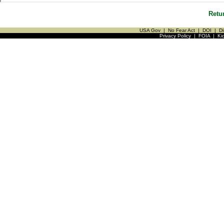
Retu
USA Gov
|
No Fear Act
|
DOI
|
Di
Privacy Policy
|
FOIA
|
Ki