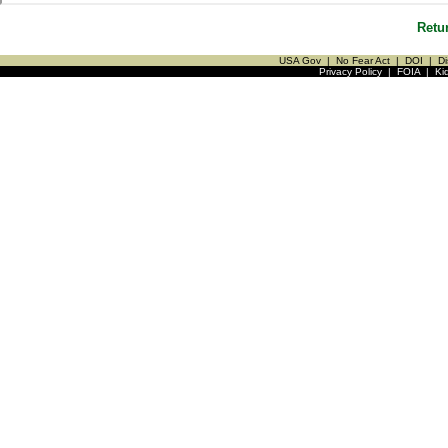
Retu
USA Gov
|
No Fear Act
|
DOI
|
Di
Privacy Policy
|
FOIA
|
Ki