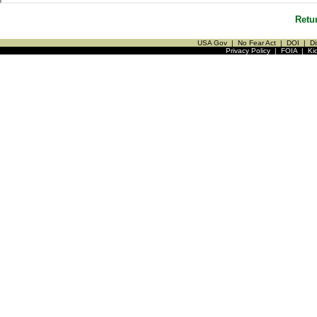
Retu
USA Gov
|
No Fear Act
|
DOI
|
Di
Privacy Policy
|
FOIA
|
Ki