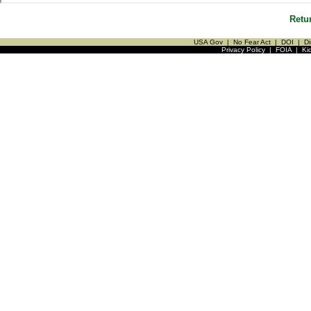
Retu
USA Gov
|
No Fear Act
|
DOI
|
Di
Privacy Policy
|
FOIA
|
Ki