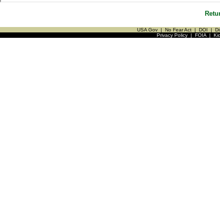
Retu
USA Gov
|
No Fear Act
|
DOI
|
Di
Privacy Policy
|
FOIA
|
Ki