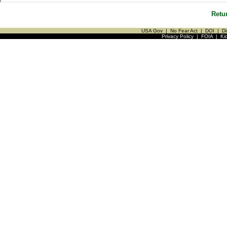
Retu
USA Gov
|
No Fear Act
|
DOI
|
Di
Privacy Policy
|
FOIA
|
Ki