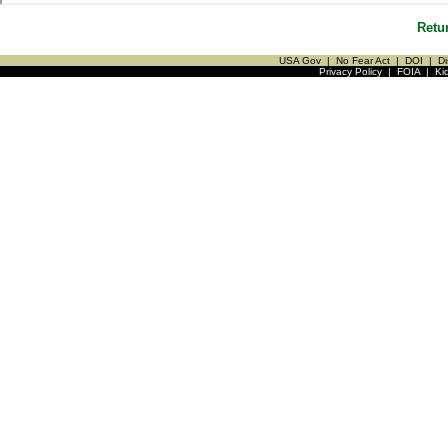
Retu
USA Gov
|
No Fear Act
|
DOI
|
Di
Privacy Policy
|
FOIA
|
Ki