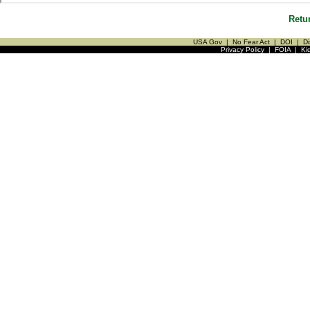
Retu
USA Gov
|
No Fear Act
|
DOI
|
Di
Privacy Policy
|
FOIA
|
Ki