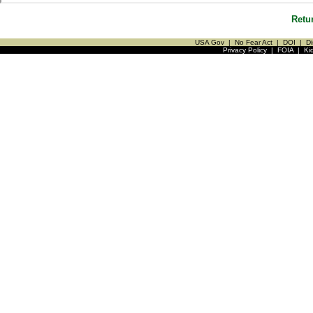
Retu
USA Gov
|
No Fear Act
|
DOI
|
Di
Privacy Policy
|
FOIA
|
Ki