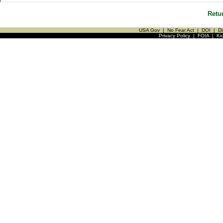
Retu
USA Gov
|
No Fear Act
|
DOI
|
Di
Privacy Policy
|
FOIA
|
Ki