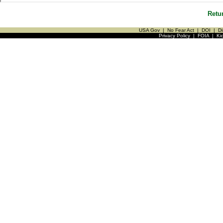
Retu
USA Gov
|
No Fear Act
|
DOI
|
Di
Privacy Policy
|
FOIA
|
Ki