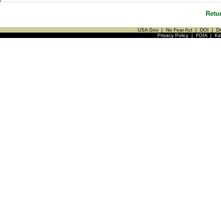
Retu
USA Gov
|
No Fear Act
|
DOI
|
Di
Privacy Policy
|
FOIA
|
Ki