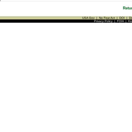
Retu
USA Gov
|
No Fear Act
|
DOI
|
Di
Privacy Policy
|
FOIA
|
Ki