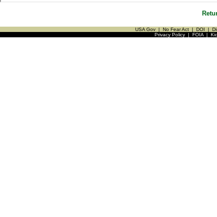
Retu
USA Gov
|
No Fear Act
|
DOI
|
Di
Privacy Policy
|
FOIA
|
Ki