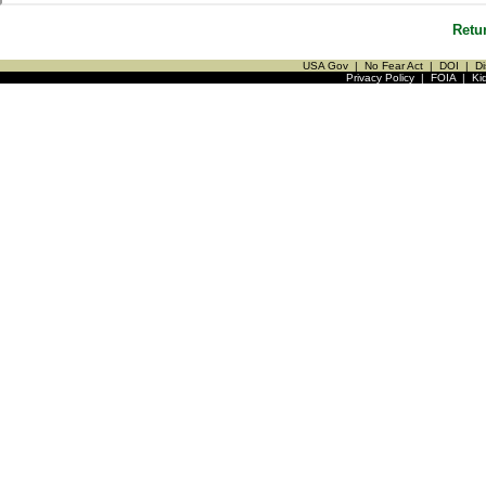
Retu
USA Gov
|
No Fear Act
|
DOI
|
Di
Privacy Policy
|
FOIA
|
Ki