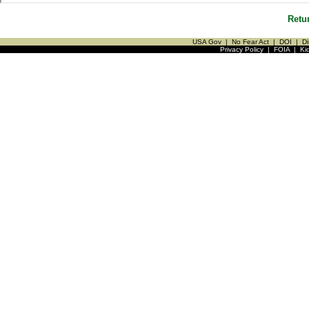
Retu
USA Gov
|
No Fear Act
|
DOI
|
Di
Privacy Policy
|
FOIA
|
Ki