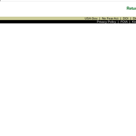
Retu
USA Gov
|
No Fear Act
|
DOI
|
Di
Privacy Policy
|
FOIA
|
Ki