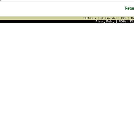
Retu
USA Gov
|
No Fear Act
|
DOI
|
Di
Privacy Policy
|
FOIA
|
Ki