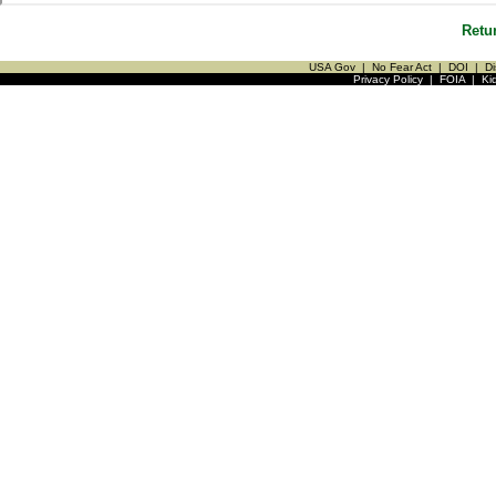
Retu
USA Gov
|
No Fear Act
|
DOI
|
Di
Privacy Policy
|
FOIA
|
Ki