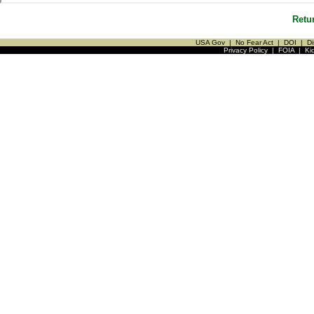
Retu
USA Gov
|
No Fear Act
|
DOI
|
Di
Privacy Policy
|
FOIA
|
Ki