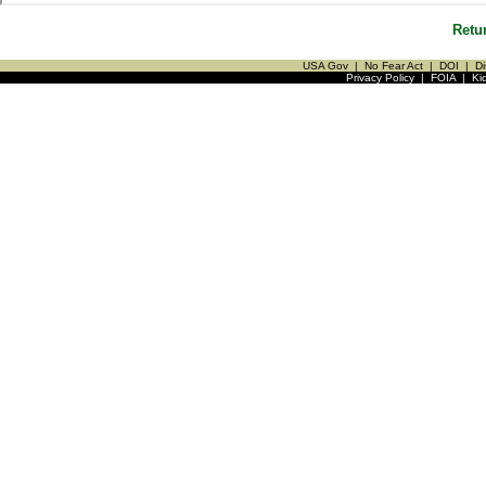
Retu
USA Gov
|
No Fear Act
|
DOI
|
Di
Privacy Policy
|
FOIA
|
Ki