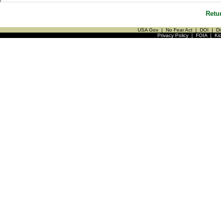
Retu
USA Gov
|
No Fear Act
|
DOI
|
Di
Privacy Policy
|
FOIA
|
Ki