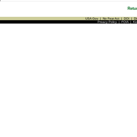
Retu
USA Gov
|
No Fear Act
|
DOI
|
Di
Privacy Policy
|
FOIA
|
Ki