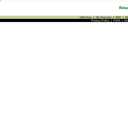
Retu
USA Gov
|
No Fear Act
|
DOI
|
Di
Privacy Policy
|
FOIA
|
Ki