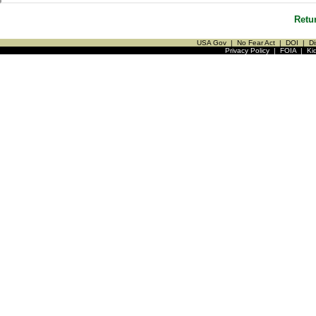
Retu
USA Gov
|
No Fear Act
|
DOI
|
Di
Privacy Policy
|
FOIA
|
Ki