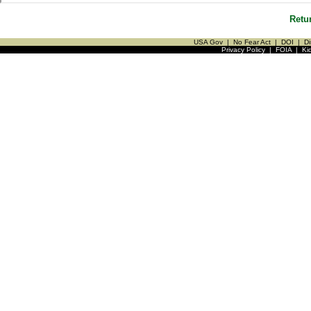
Retu
USA Gov
|
No Fear Act
|
DOI
|
Di
Privacy Policy
|
FOIA
|
Ki