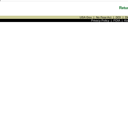
Retu
USA Gov
|
No Fear Act
|
DOI
|
Di
Privacy Policy
|
FOIA
|
Ki