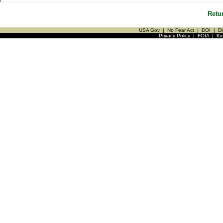
Retu
USA Gov
|
No Fear Act
|
DOI
|
Di
Privacy Policy
|
FOIA
|
Ki