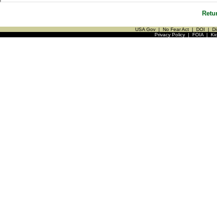
Retu
USA Gov
|
No Fear Act
|
DOI
|
Di
Privacy Policy
|
FOIA
|
Ki