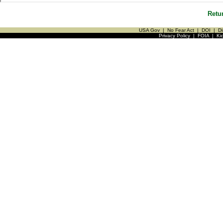
Retu
USA Gov
|
No Fear Act
|
DOI
|
Di
Privacy Policy
|
FOIA
|
Ki