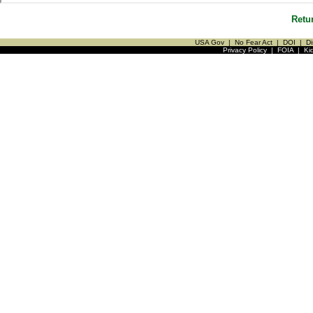
Retu
USA Gov
|
No Fear Act
|
DOI
|
Di
Privacy Policy
|
FOIA
|
Ki