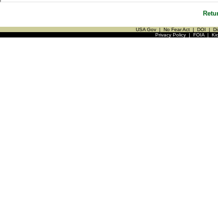
Retu
USA Gov
|
No Fear Act
|
DOI
|
Di
Privacy Policy
|
FOIA
|
Ki