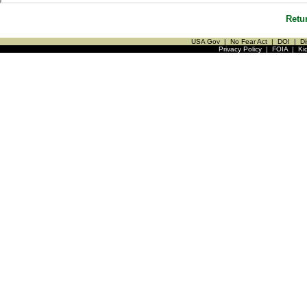
Retu
USA Gov
|
No Fear Act
|
DOI
|
Di
Privacy Policy
|
FOIA
|
Ki