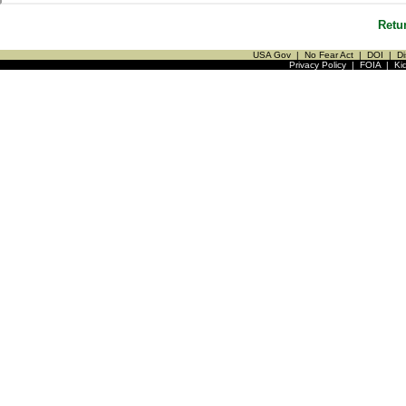
Retu
USA Gov
|
No Fear Act
|
DOI
|
Di
Privacy Policy
|
FOIA
|
Ki