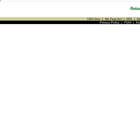
Retu
USA Gov
|
No Fear Act
|
DOI
|
Di
Privacy Policy
|
FOIA
|
Ki