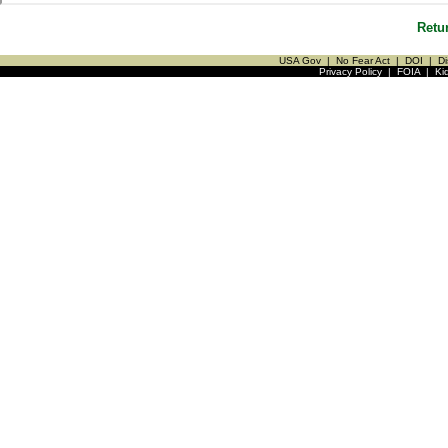
Retu
USA Gov
|
No Fear Act
|
DOI
|
Di
Privacy Policy
|
FOIA
|
Ki